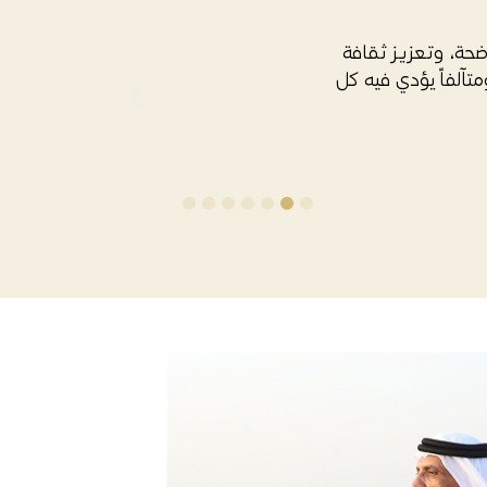
سّد التزامنا بترسيخ
 في مجتمعنا المتنوع