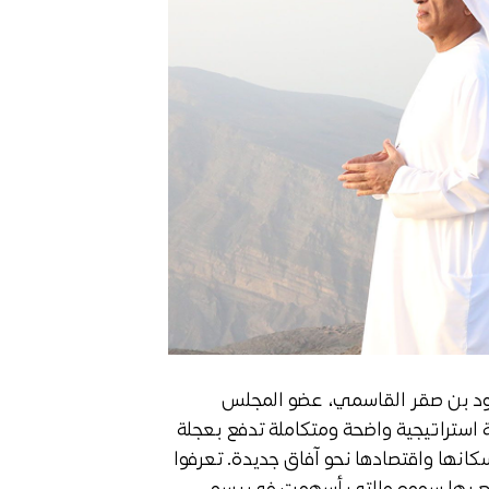
د بن صقر القاسمي، عضو المجلس
 استراتيجية واضحة ومتكاملة تدفع بعجلة
سكانها واقتصادها نحو آفاق جديدة. تعرفوا
متع بها سموه والتي أسهمت في رسم