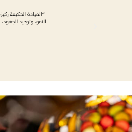
“غايتنا هي بناء مجتم
ثقافة التعايش والتسا