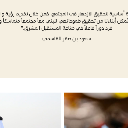
ع مزدهر عماده التعليم والقيم الإنسانية، ضمن منظومة متكاملة تُج
مح، انطلاقاً من إيماننا بأن المعرفة والمحبة ركيزتان أساسيتان
والمتآلف.”
سعود بن صقر القاسمي