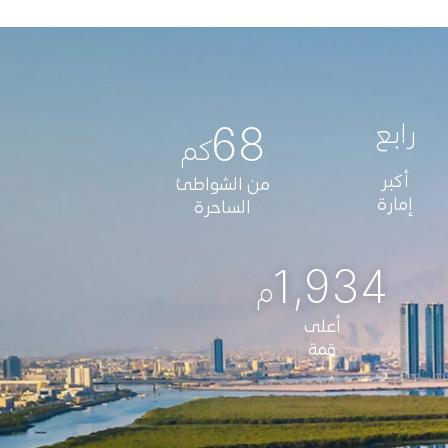
68
رابع
كم
أكبر
من الشواطئ
إمارة
الساحرة
1,934
م
أعلى
قمة